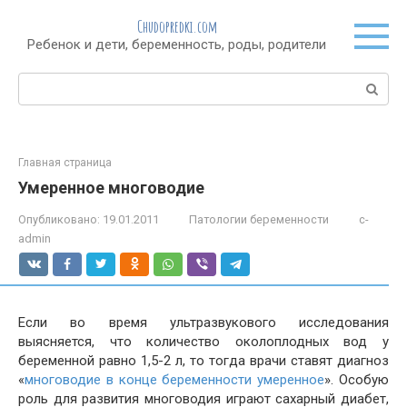
Перейти
Chudopredki.com
к
Ребенок и дети, беременность, роды, родители
контенту
Поиск:
Главная страница
Умеренное многоводие
Опубликовано:
19.01.2011
Патологии беременности
c-
admin
Если во время ультразвукового исследования
выясняется, что количество околоплодных вод у
беременной равно 1,5-2 л, то тогда врачи ставят диагноз
«
многоводие в конце беременности умеренное
». Особую
роль для развития многоводия играют сахарный диабет,