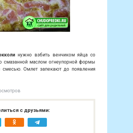
окколи
нужно взбить венчиком яйца со
но смазанной маслом огнеупорной формы
й смесью. Омлет запекают до появления
осмотров
литься с друзьями: