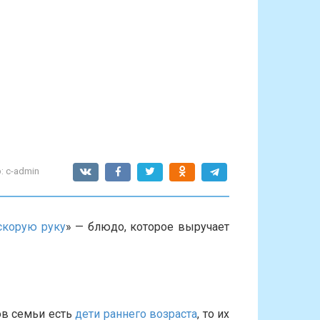
:
c-admin
скорую руку
» — блюдо, которое выручает
ов семьи есть
дети раннего возраста
, то их