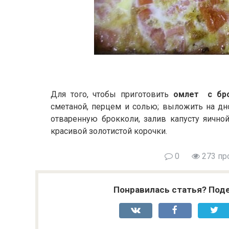
Для того, чтобы приготовить
омлет с бр
сметаной, перцем и солью; выложить на д
отваренную брокколи, залив капусту яично
красивой золотистой корочки.
0
273 пр
Понравилась статья? Поде