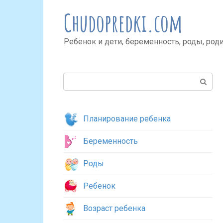
Перейти
Chudopredki.com
к
контенту
Ребенок и дети, беременность, роды, род
Поиск:
Планирование ребенка
Беременность
Роды
Ребенок
Возраст ребенка