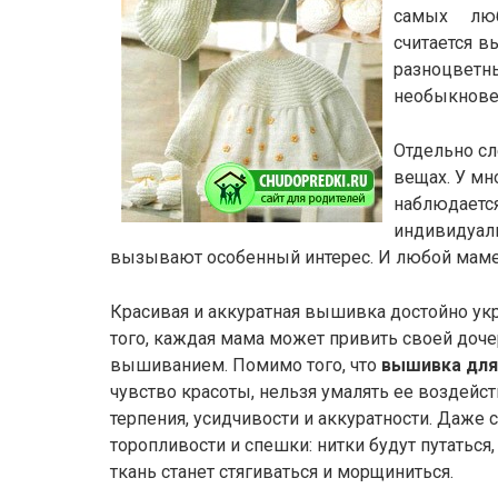
самых люб
считается в
разноцве
необыкнове
Отдельно сл
вещах. У мн
наблюдаетс
индивидуаль
вызывают особенный интерес. И любой маме 
Красивая и аккуратная вышивка достойно ук
того, каждая мама может привить своей доче
вышиванием. Помимо того, что
вышивка для
чувство красоты, нельзя умалять ее воздейст
терпения, усидчивости и аккуратности. Даже 
торопливости и спешки: нитки будут путаться
ткань станет стягиваться и морщиниться.