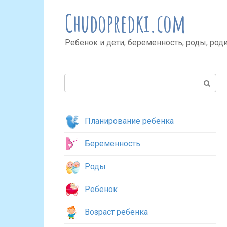
Перейти
Chudopredki.com
к
контенту
Ребенок и дети, беременность, роды, род
Поиск:
Планирование ребенка
Беременность
Роды
Ребенок
Возраст ребенка