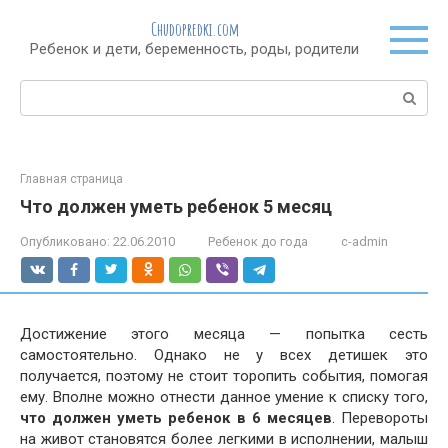
Перейти
Chudopredki.com
к
Ребенок и дети, беременность, роды, родители
контенту
Поиск:
Главная страница
Что должен уметь ребенок 5 месяц
Опубликовано:
22.06.2010
Ребенок до года
c-admin
Достижение этого месяца — попытка сесть
самостоятельно. Однако не у всех детишек это
получается, поэтому не стоит торопить события, помогая
ему. Вполне можно отнести данное умение к списку того,
что должен уметь ребенок в 6 месяцев
. Перевороты
на живот становятся более легкими в исполнении, малыш