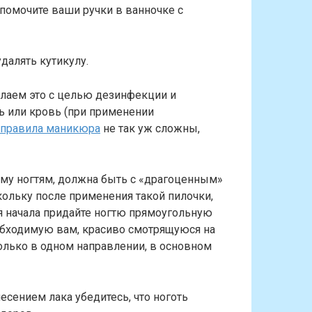
 помочите ваши ручки в ванночке с
далять кутикулу.
елаем это с целью дезинфекции и
ь или кровь (при применении
правила маникюра
не так уж сложны,
рму ногтям, должна быть с «драгоценным»
кольку после применения такой пилочки,
я начала придайте ногтю прямоугольную
еобходимую вам, красиво смотрящуюся на
олько в одном направлении, в основном
несением лака убедитесь, что ноготь