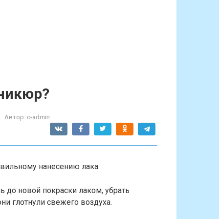
аникюр?
Автор:
c-admin
авильному нанесению лака.
ь до новой покраски лаком, убрать
они глотнули свежего воздуха.