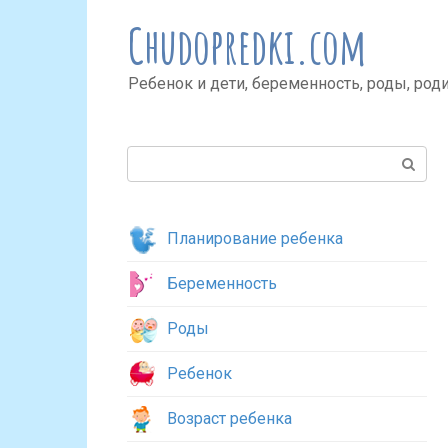
Перейти
Chudopredki.com
к
контенту
Ребенок и дети, беременность, роды, род
Поиск:
Планирование ребенка
Беременность
Роды
Ребенок
Возраст ребенка