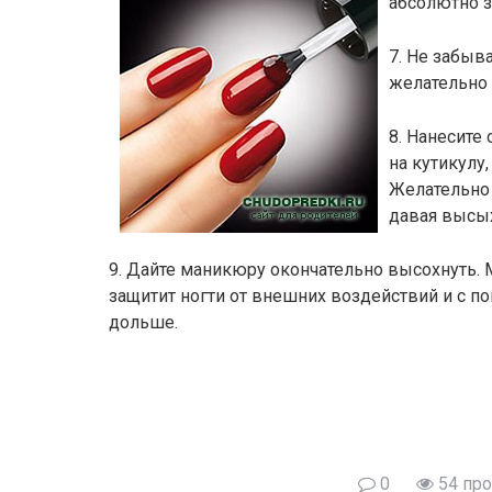
абсолютно з
7. Не забыва
желательно
8. Нанесите 
на кутикулу
Желательно 
давая высы
9. Дайте маникюру окончательно высохнуть.
защитит ногти от внешних воздействий и с 
дольше.
0
54 пр