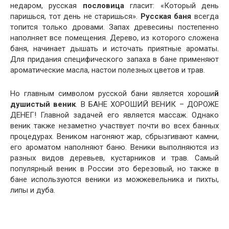
недаром, русская
пословица
гласит: «Который день
паришься, тот день не старишься».
Русская баня
всегда
топится только дровами. Запах древесины постепенно
наполняет все помещения. Дерево, из которого сложена
баня, начинает дышать и источать приятные ароматы.
Для придания специфического запаха в бане применяют
ароматические масла, настои полезных цветов и трав.
Но главным символом русской бани является хороши
й
душистый веник
. В БАНЕ ХОРОШИЙ ВЕНИК – ДОРОЖЕ
ДЕНЕГ! Главной задачей его является массаж. Однако
веник также незаметно участвует почти во всех банных
процедурах. Веником нагоняют жар, сбрызгивают камни,
его ароматом наполняют баню. Веники выполняются из
разных видов деревьев, кустарников и трав. Самый
популярный веник в России это березовый, но также в
бане используются веники из можжевельника и пихты,
липы и дуба.