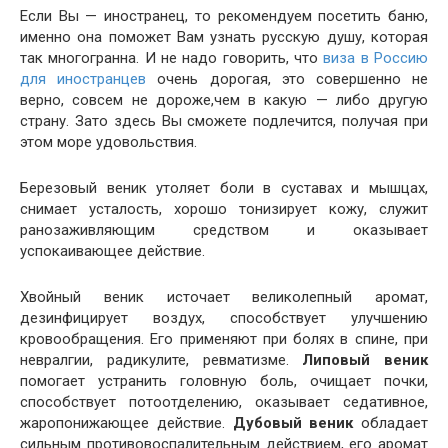
Если Вы — иностранец, то рекомендуем посетить баню,
именно она поможет Вам узнать русскую душу, которая
так многогранна. И не надо говорить, что
виза в Россию
для иностранцев
очень дорогая, это совершенно не
верно, совсем не дороже,чем в какую — либо другую
страну. Зато здесь Вы сможете подлечится, получая при
этом море удовольствия.
Березовый веник утоляет боли в суставах и мышцах,
снимает усталость, хорошо тонизирует кожу, служит
ранозаживляющим средством и оказывает
успокаивающее действие.
Хвойный веник источает великолепный аромат,
дезинфицирует воздух, способствует улучшению
кровообращения. Его применяют при болях в спине, при
невралгии, радикулите, ревматизме.
Липовый веник
помогает устранить головную боль, очищает почки,
способствует потоотделению, оказывает седативное,
жаропонижающее действие.
Дубовый веник
обладает
сильным противовоспалительным действием, его аромат