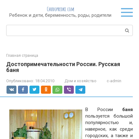
Перейти
Chudopredki.com
к
Ребенок и дети, беременность, роды, родители
контенту
Поиск:
Главная страница
Достопримечательности России. Русская
баня
Опубликовано:
18.04.2010
Дом и хозяйство
c-admin
В России
баня
пользуется большой
популярностью и,
наверное, как среди
городских, а также и