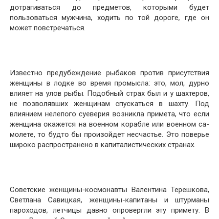
дотрагиваться до предметов, которыми будет
пользовать­ся мужчина, ходить по той дороге, где он
может повстре­чаться.
Известно предубеждение рыбаков против присутствия
женщины в лодке во время промысла: это, мол, дурно
влияет на улов рыбы. Подобный страх был и у шахте­ров,
не позволявших женщинам спускаться в шахту. Под
влиянием нелепого суеверия возникла примета, что если
женщина окажется на военном корабле или военном са­
молете, то будто бы произойдет несчастье. Это поверье
широко распространено в капиталистических странах.
Советские женщины-космонавты Валентина Тереш­кова,
Светлана Савицкая, женщины-капитаны и штурма­ны
пароходов, летчицы давно опровергли эту примету. В