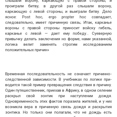
слы­шали ворону, каркающую с правой стороны, и
проиграли битву; в другой раз слышали ворону,
каркающую с левой стороны, и выиграли битву. Дело
ясное: Post hoc, ergo propter hoc совпадает,
следовательно, имеет причин­ную связь; Итак, карканье
вороны с правой стороны приносит войску гибель,
карканье с левой — дает ему победу… Суеверную
привычку делать заключения но форме, нами указанной,
логика велит заменять строгим исследованием
положительных причин»
Временная последовательность не означает причинно-
следственной зависимости. В учебниках по логике при­
водится такой пример превращения следствия в причи­ну.
Один путешественник, приехав в Африку, в одном селении
раскрыл свой зонтик при наступлении дождя.
Одновременность этих фактов поразила жителей, и у них
возникла вера в причинную связь дождя и раскрытия
зонтика. Но только они полагали, что не дождь есть