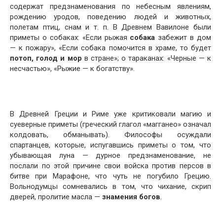
содержат предзнаменования по небесным явлени­ям,
рождению уродов, поведению людей и животных,
полетам птиц, снам и т. п. В Древнем Вавилоне были
приметы о собаках: «Если рыжая
собака
забежит в дом
— к пожару», «Если собака помочится в храме, то будет
потоп, голод и мор
в стране»; о тараканах: «Чер­ные — к
несчастью», «Рыжие — к богатству».
В Древней Греции и Риме уже критиковали магию и
суеверные приметы (греческий глагол «магганео» означал
колдовать, обманывать). Философы осуждали
спартанцев, которые, испугавшись приметы о том, что
убывающая луна — дурное предзнаменование, не
послали по этой причине свои войска против персов в
битве при Марафоне, что чуть не погубило Грецию.
Вольнодумцы сомневались в том, что чихание, скрип
дверей, пролитие масла —
знамения богов
.