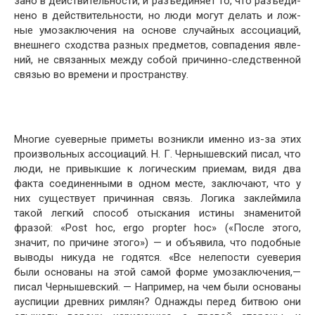
зано в действительности, и разъединяет то, что разъеди­
нено в действительности, но люди могут делать и лож­
ные умозаключения на основе случайных ассоциаций,
внешнего сходства разных предметов, совпадения явле­
ний, не связанных между собой причинно-следственной
связью во времени и пространству.
Многие суеверные приметы возникли именно из-за этих
произвольных ассоциаций. Н. Г. Чернышевский писал, что
люди, не привыкшие к логическим приемам, видя два
факта соединенными в одном месте, заключают, что у
них существует причинная связь. Логика заклеймила
такой легкий способ отыскания истины знаменитой
фразой: «Post hoc, ergo propter hoc» («После этого,
значит, по причине этого») — и объявила, что подобные
выводы никуда не годятся. «Все нелепости суеверия
были осно­ваны на этой самой форме умозаключения,—
писал Чер­нышевский. — Например, на чем были основаны
ауспи­ции древних римлян? Однажды перед битвою они