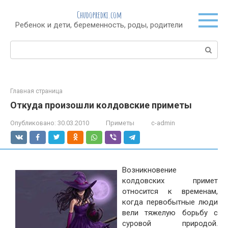
Перейти
Chudopredki.com
к
Ребенок и дети, беременность, роды, родители
контенту
Поиск:
Главная страница
Откуда произошли колдовские приметы
Опубликовано:
30.03.2010
Приметы
c-admin
Возникновение
колдовских примет
относится к вре­менам,
когда первобытные люди
вели тяжелую борьбу с
суровой природой.