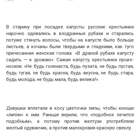
В старину при посадке капусты русские крестьянки
нарочно одевались в взодранные рубахи и старались
потуже стянуть волосы, чтобы на капусте было больше
ли­стьев, а кочаны были твердыми и гладкими, как туго
причесанная женская голова: «В драной рубахе капусту
садить — к урожаю». Сажая капусту, крестьянки произ­
носили: «Не будь голенаста, будь пузата, не будь пустая,
будь тугая, не будь красна, будь вкусна, не будь стара,
будь молода, не будь мала, будь велика!»
Девушки вплетали в косу цветочки липы, чтобы юно­ши
«липли» к ним. Раньше верили, что «подобное ле­чится
подобным», а потому против желтухи употреб­ляли
желтый одуванчик, а против малокровия красную свеклу.