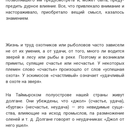
позволявшего им предусмотреть и, может быть, преду­
предить дурное влияние. Все, что привлекало внимание и
настораживало, приобретало вещий смысл, казалось
знамением.
Жизнь и труд охотников или рыболовов часто зави­сели
не от их умения, а от удачи, от того, много ли водится
зверей в лесу или рыбы в реке. Поэтому и возни­кали
приметы, сулящие счастье или несчастье. У неко­торых
племен слово «счастье» произошло от слов «ус­пешная
охота». У эскимосов «счастливый» означает «удачливый
в охоте на зверя».
На Таймырском полуострове нашей страны живут
долгане. Они убеждены, что «джол» (счастье, удача),
«буртак» (несчастье, неудача) — это невидимые суще­
ства, влияющие на исход промыслов, па размножение
оленей и т. д. Долгане говорят о неудачниках: «Джол от
него ушел».