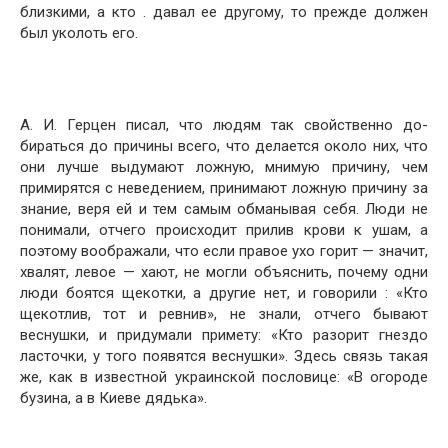
близкими, а кто . давал ее другому, то прежде должен
был уколоть его.
А. И. Герцен писал, что людям так свойственно до­
бираться до причины всего, что делается около них, что
они лучше выдумают ложную, мнимую причину, чем
примирятся с неведением, принимают ложную причину за
знание, веря ей и тем самым обманывая себя. Люди не
понимали, отчего происходит прилив крови к ушам, а
поэтому воображали, что если правое ухо горит — зна­чит,
хвалят, левое — хают, не могли объяснить, почему одни
люди боятся щекотки, а другие нет, и говорили : «Кто
щекотлив, тот и ревнив», не знали, отчего бывают
веснушки, и придумали примету: «Кто разорит гнездо
ласточки, у того появятся веснушки». Здесь связь такая
же, как в известной украинской пословице: «В огороде
бузина, а в Киеве дядька».