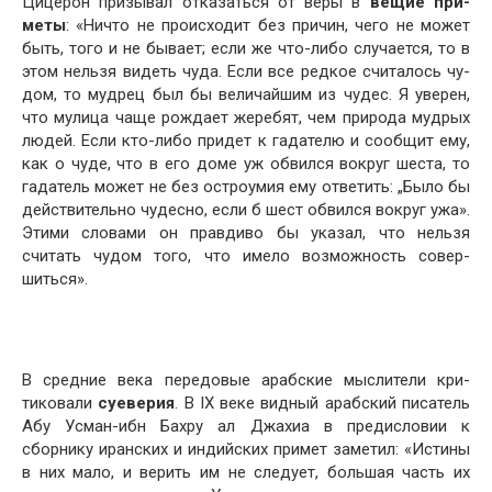
Цицерон призывал отказаться от веры в
вещие при­
меты
: «Ничто не происходит без причин, чего не может
быть, того и не бывает; если же что-либо случается, то в
этом нельзя видеть чуда. Если все редкое считалось чу­
дом, то мудрец был бы величайшим из чудес. Я уверен,
что мулица чаще рождает жеребят, чем природа мудрых
людей. Если кто-либо придет к гадателю и сообщит ему,
как о чуде, что в его доме уж обвился вокруг шеста, то
гадатель может не без остроумия ему ответить: „Было бы
действительно чудесно, если б шест обвился вокруг ужа».
Этими словами он правдиво бы указал, что нельзя
считать чудом того, что имело возможность совер­
шиться».
В средние века передовые арабские мыслители кри­
тиковали
суеверия
. В IX веке видный арабский писатель
Абу Усман-ибн Бахру ал Джахиа в предисловии к
сборнику иранских и индийских примет заметил: «Истины
в них мало, и верить им не следует, большая часть их