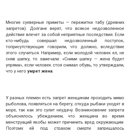
Многие суеверные приметы — пережитки табу (древ­них
запретов). Долгане верят, что всякое недозволен­ное
действие влечет за собой неприятные последствия. Если
кто-нибудь совершал недозволенный поступок,
топрисутствующие говорили, что должно, вследствие
этого случиться. Например, если молодой человек ел, не
сняв шапку, то замечали: «Сними шапку — жена будет
упря­ма», если человек стоя снимал обувь, то утверждали,
что у него
умрет жена
.
У разных племен есть запрет женщинам проходить мимо
рыболова, появляться на берегу, откуда рыбаки уходят в
море, так как это сулит неудачу. Возникнове­ние запрета
объяснялось убеждением, что женщина во время
менструаций якобы может причинить вред окру­жающим.
Поэтому ей под страхом смерти запрещалось