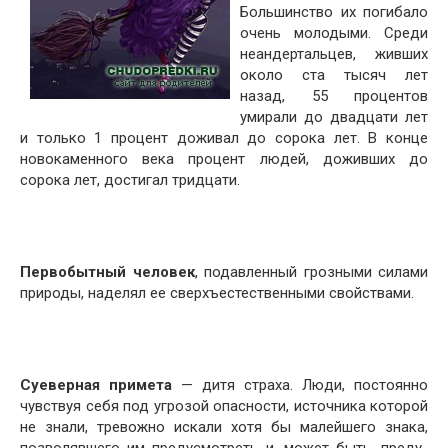
Большинство их погибало
очень мо­лодыми. Среди
неандертальцев, живших
около ста тысяч лет
назад, 55 процентов
умирали до двадцати лет
и только 1 процент доживал до сорока лет. В конце
ново­каменного века процент людей, доживших до
сорока лет, достигал тридцати.
Первобытный человек
, подавленный грозными сила­ми
природы, наделял ее сверхъестественными свойст­вами.
Суеверная примета
— дитя страха. Люди, постоянно
чувствуя себя под угрозой опасности, источника которой
не знали, тревожно искали хотя бы малейшего знака,