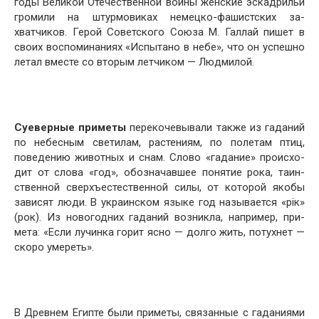
годы Великой Отечественной войны женские эскад­рильи
громили на штурмовиках немецко-фашистских за­
хватчиков. Герой Советского Союза М. Галлай пишет в
своих воспоминаниях «Испытано в небе», что он успеш­но
летал вместе со вторым летчиком — Людмилой.
Суеверные приметы
перекочевывали также из гада­ний
по небесным светилам, растениям, по полетам птиц,
поведению животных и снам. Слово «гадание» происхо­
дит от слова «год», обозначавшее понятие рока, таин­
ственной сверхъестественной силы, от которой якобы
за­висят люди. В украинском языке год называется «рiк»
(рок). Из новогодних гаданий возникла, например, при­
мета: «Если лучинка горит ясно — долго жить, потух­нет —
скоро умереть».
В Древнем Египте были приметы, связанные с гада­ниями