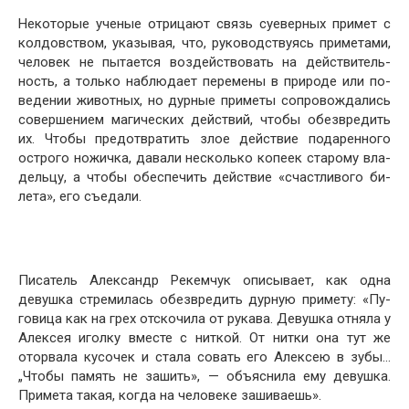
Некоторые ученые отрицают связь суеверных примет с
колдовством, указывая, что, руководствуясь примета­ми,
человек не пытается воздействовать на действитель­
ность, а только наблюдает перемены в природе или по­
ведении животных, но дурные приметы сопровождались
совершением магических действий, чтобы обезвредить
их. Чтобы предотвратить злое действие подаренного
острого ножичка, давали несколько копеек старому вла­
дельцу, а чтобы обеспечить действие «счастливого би­
лета», его съедали.
Писатель Александр Рекемчук описывает, как одна
девушка стремилась обезвредить дурную примету: «Пу­
говица как на грех отскочила от рукава. Девушка отняла у
Алексея иголку вместе с ниткой. От нитки она тут же
оторвала кусочек и стала совать его Алексею в зубы…
„Чтобы память не зашить», — объяснила ему де­вушка.
Примета такая, когда на человеке зашиваешь».