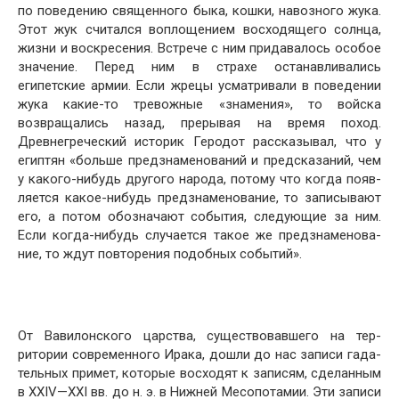
по поведению священного быка, кошки, навозного жука.
Этот жук считался воплощением восходящего солнца,
жизни и воскресения. Встрече с ним придава­лось особое
значение. Перед ним в страхе останавлива­лись
египетские армии. Если жрецы усматривали в по­ведении
жука какие-то тревожные «знамения», то вой­ска
возвращались назад, прерывая на время поход.
Древнегреческий историк Геродот рассказывал, что у
египтян «больше предзнаменований и предсказаний, чем
у какого-нибудь другого народа, потому что когда появ­
ляется какое-нибудь предзнаменование, то записывают
его, а потом обозначают события, следующие за ним.
Если когда-нибудь случается такое же предзнаменова­
ние, то ждут повторения подобных событий».
От Вавилонского царства, существовавшего на тер­
ритории современного Ирака, дошли до нас записи гада­
тельных примет, которые восходят к записям, сделанным
в XXIV—XXI вв. до н. э. в Нижней Месопотамии. Эти записи