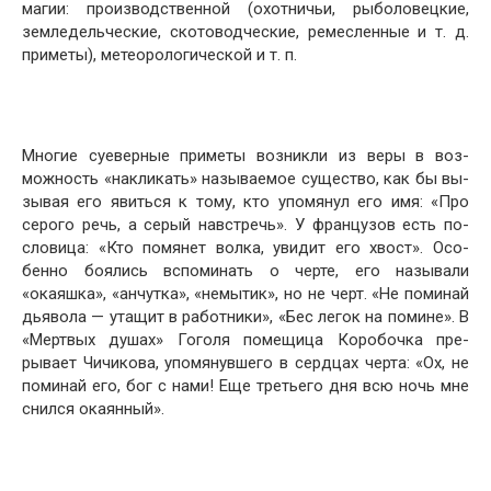
магии: производственной (охотничьи, рыболовецкие,
земледельческие, скотоводческие, ремесленные и т. д.
приметы), метеорологической и т. п.
Многие суеверные приметы возникли из веры в воз­
можность «накликать» называемое существо, как бы вы­
зывая его явиться к тому, кто упомянул его имя: «Про
серого речь, а серый навстречь». У французов есть по­
словица: «Кто помянет волка, увидит его хвост». Осо­
бенно боялись вспоминать о черте, его называли
«окаяшка», «анчутка», «немытик», но не черт. «Не поминай
дьявола — утащит в работники», «Бес легок на помине». В
«Мертвых душах» Гоголя помещица Коробочка пре­
рывает Чичикова, упомянувшего в сердцах черта: «Ох, не
поминай его, бог с нами! Еще третьего дня всю ночь мне
снился окаянный».