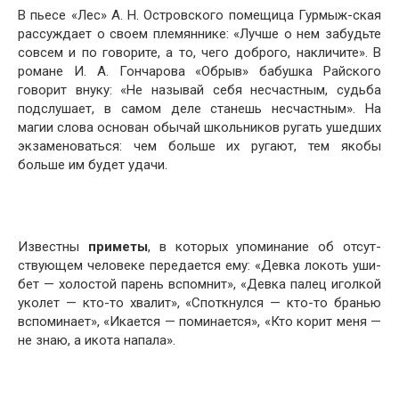
В пьесе «Лес» А. Н. Островского помещица Гурмыж-ская
рассуждает о своем племяннике: «Лучше о нем за­будьте
совсем и по говорите, а то, чего доброго, накличите». В
романе И. А. Гончарова «Обрыв» бабушка Райского
говорит внуку: «Не называй себя несчастным, судьба
подслушает, в самом деле станешь несчастным». На
магии слова основан обычай школьников ругать ушедших
экзаменоваться: чем больше их ругают, тем якобы
больше им будет удачи.
Известны
приметы
, в которых упоминание об отсут­
ствующем человеке передается ему: «Девка локоть уши­
бет — холостой парень вспомнит», «Девка палец иголкой
уколет — кто-то хвалит», «Споткнулся — кто-то бранью
вспоминает», «Икается — поминается», «Кто корит меня —
не знаю, а икота напала».