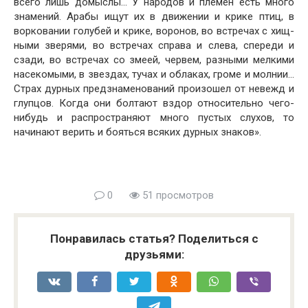
всего лишь домыслы… У народов и племен есть много
знамений. Арабы ищут их в движении и крике птиц, в
ворковании голубей и крике, воронов, во встречах с хищ­
ными зверями, во встречах справа и слева, спереди и
сзади, во встречах со змеей, червем, разными мелкими
насекомыми, в звездах, тучах и облаках, громе и мол­нии…
Страх дурных предзнаменований произошел от не­вежд и
глупцов. Когда они болтают вздор относительно чего-
нибудь и распространяют много пустых слухов, то
начинают верить и бояться всяких дурных знаков».
0
51 просмотров
Понравилась статья? Поделиться с
друзьями: