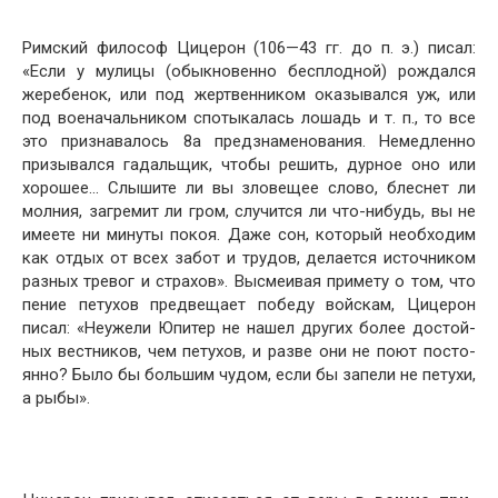
Римский философ Цицерон (106—43 гг. до п. э.) пи­сал:
«Если у мулицы (обыкновенно бесплодной) рож­дался
жеребенок, или под жертвенником оказывался уж, или
под военачальником спотыкалась лошадь и т. п., то все
это признавалось 8а предзнаменования. Немедленно
призывался гадальщик, чтобы решить, дурное оно или
хорошее… Слышите ли вы зловещее слово, блеснет ли
молния, загремит ли гром, случится ли что-нибудь, вы не
имеете ни минуты покоя. Даже сон, который необхо­дим
как отдых от всех забот и трудов, делается источни­ком
разных тревог и страхов». Высмеивая примету о том, что
пение петухов предвещает победу войскам, Цицерон
писал: «Неужели Юпитер не нашел других более достой­
ных вестников, чем петухов, и разве они не поют посто­
янно? Было бы большим чудом, если бы запели не пе­тухи,
а рыбы».