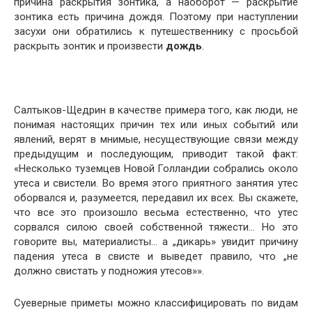
причина раскрытия зонтика, а наоборот — раскрытие
зонтика есть причина дождя. Поэтому при наступлении
засухи они обратились к путешественнику с просьбой
раскрыть зонтик и произвести
дождь
.
Салтыков-Щедрин в качестве примера того, как люди, не
понимая настоящих причин тех или иных событий или
явлений, верят в мнимые, несуществующие связи между
предыдущим и последующим, приводит такой факт:
«Несколько туземцев Новой Голландии собрались около
утеса и свистели. Во время этого приятного заня­тия утес
оборвался и, разумеется, передавил их всех. Вы скажете,
что все это произошло весьма естественно, что утес
сорвался силою своей собственной тяжести… Но это
говорите вы, материалисты… а „дикарь» увидит при­чину
падения утеса в свисте и выведет правило, что „не
должно свистать у подножия утесов»».
Суеверные приметы можно классифицировать по ви­дам