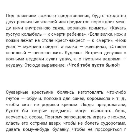
Под влиянием ложного представления, будто сходство
двух различных явлений или предметов порождает меж­
ду ними внутреннюю связь, возникли приметы: «Качать
пустую колыбель — к смерти ребенка», «Если вилка, нож и
ложки лежат на столе крест-накрест — к смерти», «Нож
упал — мужчина придет, а вилка — женщина», «Стакан
неполный — неполно жить будешь». Встреча де­вушки с
полными ведрами сулит удачу, а с пустыми ведрами —
неудачу. Отсюда выражение: «
Чтоб тебе пу­сто был
о!»
Суеверные крестьяне боялись изготовлять что-либо
гнутое — обручи, полозья для саней, коромысла и т. д.,
чтобы скот не родился кривым. Люды предполагали,
буд­то бы острые предметы могут вызывать боль,
несчастье, ссоры. Поэтому запрещалось играть с ножом,
класть его острием вверх, чтобы не болеть судорогами,
давать кому-нибудь булавку, чтобы не поссориться г