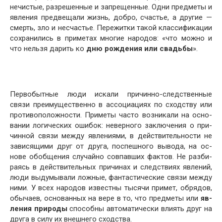
нечистые, разрешенные и запрещенные. Одни предметы и
явления предвещали жизнь, добро, счастье, а другие —
смерть, зло и несчастье. Пережитки такой классифика­ции
сохранились в приметах многие народов: «что мож­но и
что нельзя дарить ко
дню рождения или свадьбы
».
Первобытные люди искали причинно-следственные
связи преимущественно в ассоциациях по сходству или
противоположности. Приметы часто возникали на осно­
вании логических ошибок: неверного заключения о при­
чинной связи между явлениями, в действительности не
зависящими друг от друга, поспешного вывода, на ос­
нове обобщения случайно совпавших фактов. Не разби­
раясь в действительных причинах и следствиях явлений,
люди выдумывали ложные, фантастические связи между
ними. У всех народов известны тысячи примет, обрядов,
обычаев, основанных на вере в то, что предметы или
яв­
ления природы
способны автоматически влиять друг на
друга в силу их внешнего сходства.