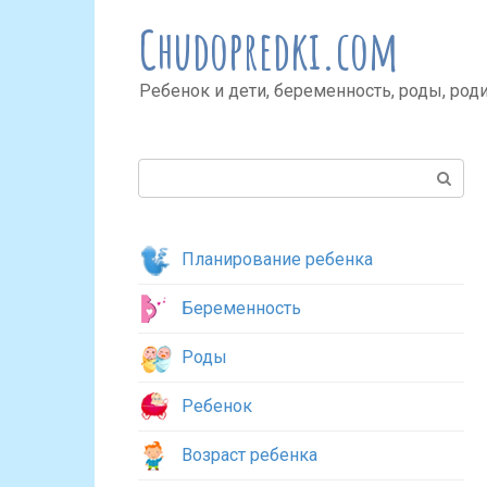
Перейти
Chudopredki.com
к
контенту
Ребенок и дети, беременность, роды, род
Поиск:
Планирование ребенка
Беременность
Роды
Ребенок
Возраст ребенка