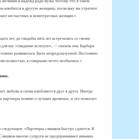
х желаний и надежд ради мужа, потому что в таком
 он влюбится в другую женщину, поскольку вы утратите
бегают несчастных и неинтересных женщин.»
ать лет, до свадьбы пять лет встречалась со своим
 для нас «свидание вслепую», — сказала она. Барбара
тоянно развиваться. Быть непредсказуемой. Постоянно
 меня полностью, я совершаю нечто необычное.»
янно.
ют любовь и снова влюбляются друг в друга. Иногда
о партнеры помнят о лучших временах, и это помогает
 в следующем: «Партнеры слишком быстро сдаются. В
 Слишком многие супруги не предпринимают никаких