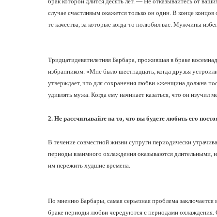
брак которой длится десять лет. — Не отказывайтесь от ваши
случае счастливым окажется только он один. В конце концов
те качества, за которые когда-то полюбил вас. Мужчины из
Тридцатидевятилетняя Барбара, прожившая в браке восемнадц
избранником. «Мне было шестнадцать, когда друзья устроили
утверждает, что для сохранения любви «женщина должна пос
удивлять мужа. Когда ему начинает казаться, что он изучил
2. Не рассчитывайте на то, что вы будете любить его посто
В течение совместной жизни супруги периодически утрачива
периоды взаимного охлаждения оказываются длительными, н
им пережить худшие времена.
По мнению Барбары, самая серьезная проблема заключается
браке периоды любви чередуются с периодами охлаждения.