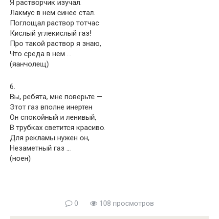
Я растворчик изучал.
Лакмус в нем синее стал.
Поглощал раствор тотчас
Кислый углекислый газ!
Про такой раствор я знаю,
Что среда в нем …
(яанчолещ)
6.
Вы, ребята, мне поверьте —
Этот газ вполне инертен
Он спокойный и ленивый,
В трубках светится красиво.
Для рекламы нужен он,
Незаметный газ …
(ноен)
0
108 просмотров