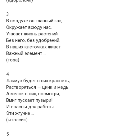
(адоролсик)
3.
В воздухе он главный газ,
Окружает всюду нас.
Угасает жизнь растений
Без него, без удобрений.
В наших клеточках живет
Важный элемент …
(тоза)
4.
Лакмус будет в них краснеть,
Растворяться — цинк и медь.
А мелок в них, посмотри,
Вмиг пускает пузыри!
И опасны для работы
Эти жгучие …
(ытолсик)
5.