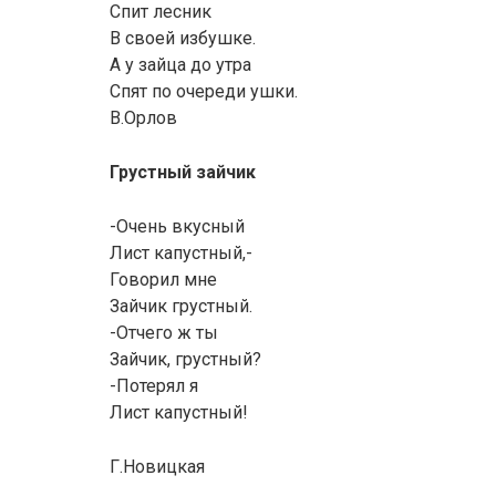
Спит лесник
В своей избушке.
А у зайца до утра
Спят по очереди ушки.
В.Орлов
Грустный зайчик
-Очень вкусный
Лист капустный,-
Говорил мне
Зайчик грустный.
-Отчего ж ты
Зайчик, грустный?
-Потерял я
Лист капустный!
Г.Новицкая