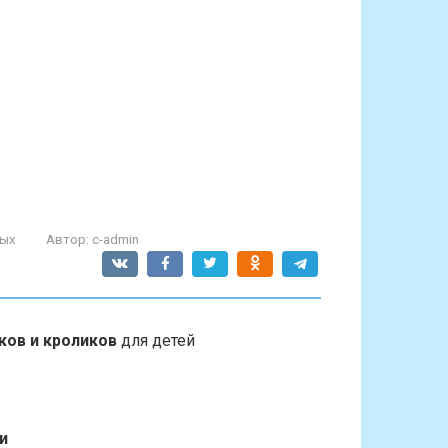
ных
Автор:
c-admin
ков и кроликов
для детей
и