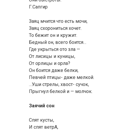
Г.Сапгир
Заяц мчится что есть мочи,
Заяц схорониться хочет.
То бежит он и кружит.
Бедный он, всего боится…
Где укрыться ото зла —
От лисицы и куницы,
От орлицы и орла?
Он боится даже белки,
Певчей птицы- даже мелкой.
…Уши стрелы, хвост- сучок,
Прыгнул белкой и — молчок.
Заячий сон
Спят кусты,
И спят ветрА,