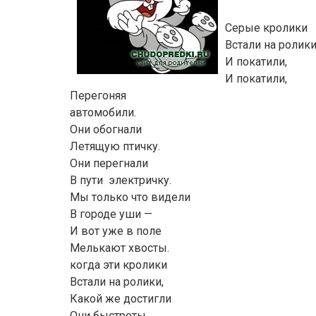
Серые кролики
Встали на ролик
И покатили,
И покатили,
Перегоняя
автомобили.
Они обогнали
Летящую птичку.
Они перегнали
В пути электричку.
Мы только что видели
В городе уши —
И вот уже в поле
Мелькают хвосты.
когда эти кролики
Встали на ролики,
Какой же достигли
Они быстроты.