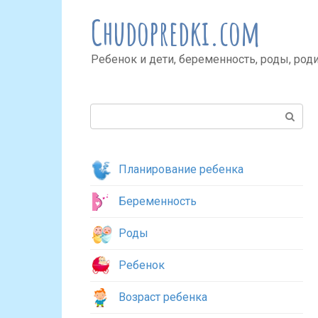
Перейти
Chudopredki.com
к
контенту
Ребенок и дети, беременность, роды, род
Поиск:
Планирование ребенка
Беременность
Роды
Ребенок
Возраст ребенка