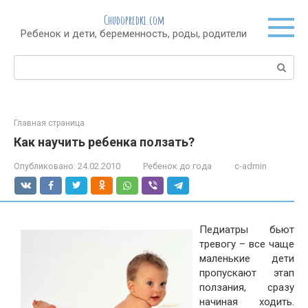
Перейти
Chudopredki.com
к
Ребенок и дети, беременность, роды, родители
контенту
Поиск:
Главная страница
Как научить ребенка ползать?
Опубликовано:
24.02.2010
Ребенок до года
c-admin
Педиатры бьют
тревогу – все чаще
маленькие дети
пропускают этап
ползания, сразу
начиная ходить.