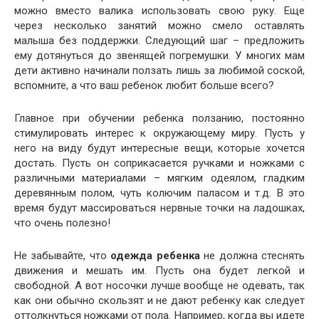
можно вместо валика использовать свою руку. Еще
через несколько занятий можно смело оставлять
малыша без поддержки. Следующий шаг – предложить
ему дотянуться до звенящей погремушки. У многих мам
дети активно начинали ползать лишь за любимой соской,
вспомните, а что ваш ребенок любит больше всего?
Главное при обучении ребенка ползанию, постоянно
стимулировать интерес к окружающему миру. Пусть у
него на виду будут интересные вещи, которые хочется
достать. Пусть он соприкасается ручками и ножками с
различными материалами – мягким одеялом, гладким
деревянным полом, чуть колючим паласом и т.д. В это
время будут массироваться нервные точки на ладошках,
что очень полезно!
Не забывайте, что
одежда ребенка
не должна стеснять
движения и мешать им. Пусть она будет легкой и
свободной. А вот носочки лучше вообще не одевать, так
как они обычно скользят и не дают ребенку как следует
оттолкнуться ножками от пола. Например, когда вы идете