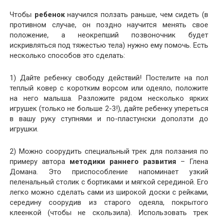
Чтобы
ребенок
научился ползать раньше, чем сидеть (в
противном случае, он поздно научится менять свое
положение, а неокрепший позвоночник будет
искривляться под тяжестью тела) нужно ему помочь. Есть
несколько способов это сделать:
1) Дайте ребенку свободу действий! Постелите на пол
теплый ковер с коротким ворсом или одеяло, положите
на него малыша. Разложите рядом несколько ярких
игрушек (только не больше 2-3!), дайте ребенку упереться
в вашу руку ступнями и по-пластунски доползти до
игрушки.
2) Можно соорудить специальный трек для ползания по
примеру автора
методики раннего развития
–
Глена
Домана
. Это приспособление напоминает узкий
пеленальный
столик с бортиками и мягкой серединой. Его
легко можно сделать сами из широкой доски с рейками,
середину соорудив из старого одеяла, покрытого
клеенкой (чтобы не скользила). Использовать трек