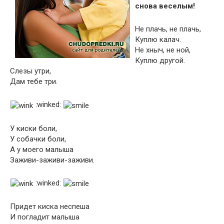
снова веселым!
Не плачь, не плачь,
Куплю калач.
Не хныч, не ной,
Куплю другой.
Слезы утри,
Дам тебе три.
:winked:
У киски боли,
У собачки боли,
А у моего малыша
Заживи-заживи-заживи.
:winked:
Придет киска неспеша
И погладит малыша