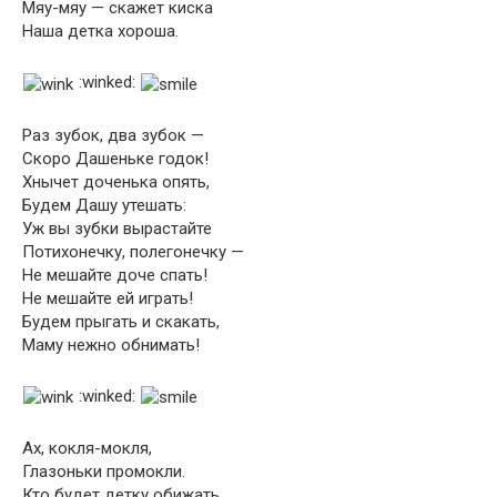
Мяу-мяу — скажет киска
Наша детка хороша.
:winked:
Раз зубок, два зубок —
Скоро Дашеньке годок!
Хнычет доченька опять,
Будем Дашу утешать:
Уж вы зубки вырастайте
Потихонечку, полегонечку —
Не мешайте доче спать!
Не мешайте ей играть!
Будем прыгать и скакать,
Маму нежно обнимать!
:winked:
Ах, кокля-мокля,
Глазоньки промокли.
Кто будет детку обижать,