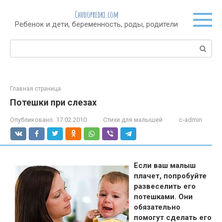
Перейти
Chudopredki.com
к
Ребенок и дети, беременность, роды, родители
контенту
Поиск:
Главная страница
Потешки при слезах
Опубликовано:
17.02.2010
Стихи для малышей
c-admin
Если ваш малыш
плачет, попробуйте
развеселить его
потешками. Они
обязательно
помогут сделать его