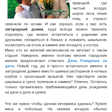
природой, где
чистый воздух,
шорох леса, пение
птиц и стрекот
сверчков по ночам. И как хорошо, если у вас есть
загородный домик
, куда всегда можно приехать
отдохнуть, где можно встретиться с родными или
друзьями, попариться в баньке и
пожарить
шашлыков,
посмотреть на огонь в камине или посидеть у костра.
Мало кто из жителей мегаполисов не мечтает о таком
отдыхе. Наверное, именно поэтому многие городские
жителя предпочитают отмечать
День Рождение на
даче
, Новый год, да и просто встречаться именно в
загородном домике вместо шумных ресторанов и ночных
клубов с грохочущей музыкой. Уже чувствуете запах
шашлыка и треск поленьев в камине? Отлично. Осталось
только организовать приближающийся день рождения
на даче и дело в шляпе.
Что же нужно чтобы дачная вечеринка удалась? Купите
мяса и побольше. На свежем воздухе обычно