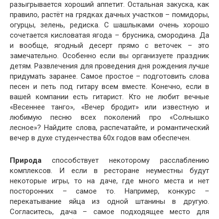
разыгрывается хороший аппетит. Остальная закуска, как
правило, растёт на грядках дачных участков – помидоры,
огурцы, зелень, редиска. С шашлыками очень хорошо
сочетается кисловатая ягода – брусника, смородина. Да
и вообще, ягодный десерт прямо с веточек – это
замечательно. Особенно если вы организуете праздник
детям. Развлечения для проведения дня рождения лучше
придумать заранее. Самое простое – подготовить слова
песен и петь под гитару всем вместе. Конечно, если в
вашей компании есть гитарист. Кто не любит вечные
«Весеннее танго», «Вечер бродит» или известную и
любимую песню всех поколений про «Солнышко
лесное»? Найдите слова, распечатайте, и романтический
вечер в духе студенчества 60х годов вам обеспечен.
Природа
способствует некоторому расслаблению
комплексов. И если в ресторане неуместны будут
некоторые игры, то на даче, где много места и нет
посторонних – самое то. Например, конкурс –
перекатывание яйца из одной штанины в другую.
Согласитесь, дача – самое подходящее место для