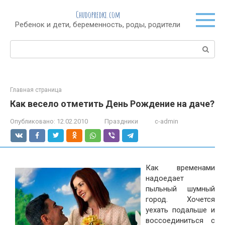
Перейти
Chudopredki.com
к
Ребенок и дети, беременность, роды, родители
контенту
Поиск:
Главная страница
Как весело отметить День Рождение на даче?
Опубликовано:
12.02.2010
Праздники
c-admin
Как временами
надоедает
пыльный шумный
город. Хочется
уехать подальше и
воссоединиться с