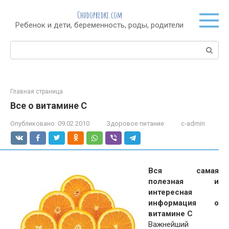
Перейти
Chudopredki.com
к
Ребенок и дети, беременность, роды, родители
контенту
Поиск:
Главная страница
Все о витамине C
Опубликовано:
09.02.2010
Здоровое питание
c-admin
Вся самая
полезная и
интересная
информация о
витамине С
Важнейший