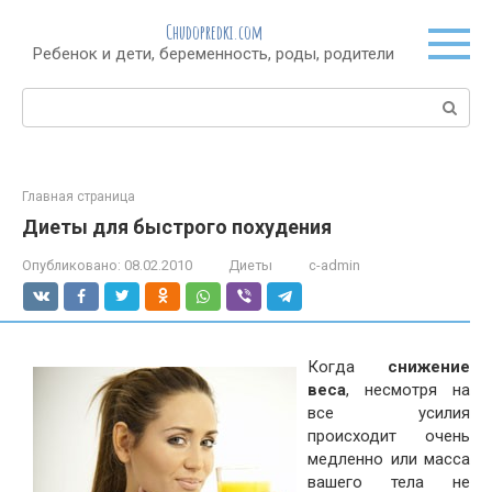
Перейти
Chudopredki.com
к
Ребенок и дети, беременность, роды, родители
контенту
Поиск:
Главная страница
Диеты для быстрого похудения
Опубликовано:
08.02.2010
Диеты
c-admin
Когда
снижение
веса
, несмотря на
все усилия
происходит очень
медленно или масса
вашего тела не