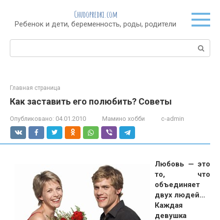
Перейти
Chudopredki.com
к
Ребенок и дети, беременность, роды, родители
контенту
Поиск:
Главная страница
Как заставить его полюбить? Советы
Опубликовано:
04.01.2010
Мамино хобби
c-admin
Любовь — это
то, что
объединяет
двух людей…
Каждая
девушка