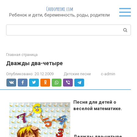
Перейти
Chudopredki.com
к
Ребенок и дети, беременность, роды, родители
контенту
Поиск:
Главная страница
Дважды два-четыре
Опубликовано:
20.12.2009
Детские песни
c-admin
Песня для детей о
веселой математике.
Дважды два-четыре