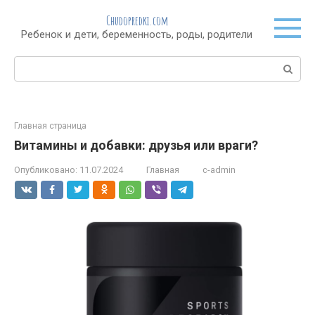
Перейти
Chudopredki.com
к
Ребенок и дети, беременность, роды, родители
контенту
Поиск:
Главная страница
Витамины и добавки: друзья или враги?
Опубликовано:
11.07.2024
Главная
c-admin