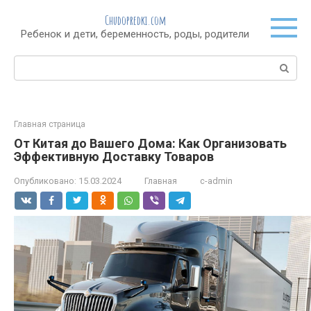
Перейти
Chudopredki.com
к
Ребенок и дети, беременность, роды, родители
контенту
Поиск:
Главная страница
От Китая до Вашего Дома: Как Организовать
Эффективную Доставку Товаров
Опубликовано:
15.03.2024
Главная
c-admin