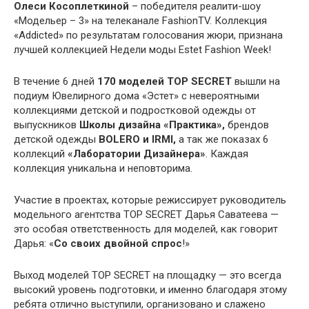
Олеси Косоплеткиной
– победителя реалити-шоу
«Модельер – 3» на телеканале FashionTV. Коллекция
«Addicted» по результатам голосования жюри, признана
лучшей коллекцией Недели моды Estet Fashion Week!
В течение 6 дней
170 моделей TOP SECRET
вышли на
подиум Ювелирного дома «Эстет» с невероятными
коллекциями детской и подростковой одежды от
выпускников
Школы дизайна «Практика»,
брендов
детской одежды
BOLERO и IRMI,
а так же показах 6
коллекций
«Лаборатории Дизайнера»
. Каждая
коллекция уникальна и неповторима.
Участие в проектах, которые режиссирует руководитель
модельного агентства TOP SECRET Дарья Саватеева —
это особая ответственность для моделей, как говорит
Дарья: «
Со своих двойной спрос
!»
Выход моделей TOP SECRET на площадку — это всегда
высокий уровень подготовки, и именно благодаря этому
ребята отлично выступили, организовано и слажено