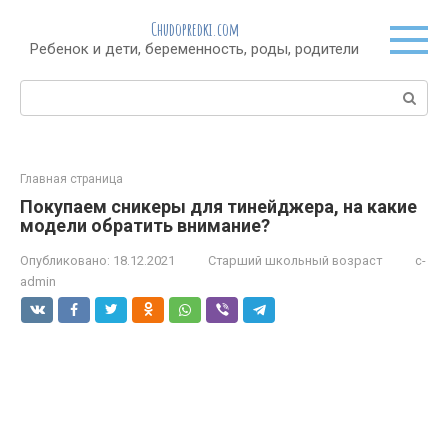
Перейти
Chudopredki.com
к
Ребенок и дети, беременность, роды, родители
контенту
Поиск:
Главная страница
Покупаем сникеры для тинейджера, на какие
модели обратить внимание?
Опубликовано:
18.12.2021
Старший школьный возраст
c-
admin