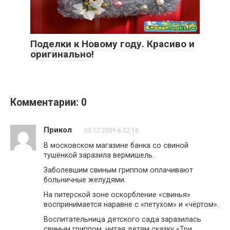
Поделки к Новому году. Красиво и
оригинально!
Комментарии: 0
Прикол
03.12.2009 в 22:16
В московском магазине банка со свиной
тушёнкой заразила вермишель.
Заболевшим свиным гриппом оплачивают
больничные желудями.
На питерской зоне оскорбление «свинья»
воспринимается наравне с «петухом» и «чёртом».
Воспитательница детского сада заразилась
свиным гриппом, читая детям сказку «Три