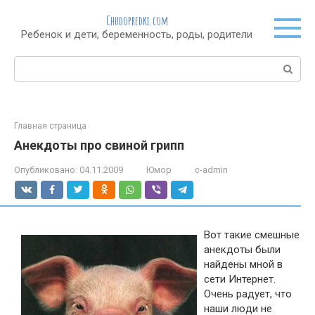
Перейти
Chudopredki.com
к
Ребенок и дети, беременность, роды, родители
контенту
Поиск:
Главная страница
Анекдоты про свиной грипп
Опубликовано:
04.11.2009
Юмор
c-admin
Вот такие смешные
анекдоты были
найдены мной в
сети Интернет.
Очень радует, что
наши люди не