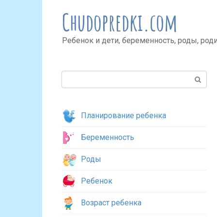
Перейти
Chudopredki.com
к
контенту
Ребенок и дети, беременность, роды, род
Поиск:
Планирование ребенка
Беременность
Роды
Ребенок
Возраст ребенка