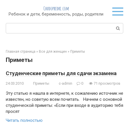
Перейти
Chudopredki.com
к
Ребенок и дети, беременность, роды, родители
контенту
Поиск:
Главная страница
»
Все для женщин
»
Приметы
Приметы
Студенческие приметы для сдачи экзамена
24.03.2010
Приметы
c-admin
0
71 просмотров
Эту статью я нашла в интернете, к сожалению источник не
известен, но советую всем почитать. Начнем с основной
студенческой приметы: «Если при входе в аудиторию тебя
просят
Читать полностью