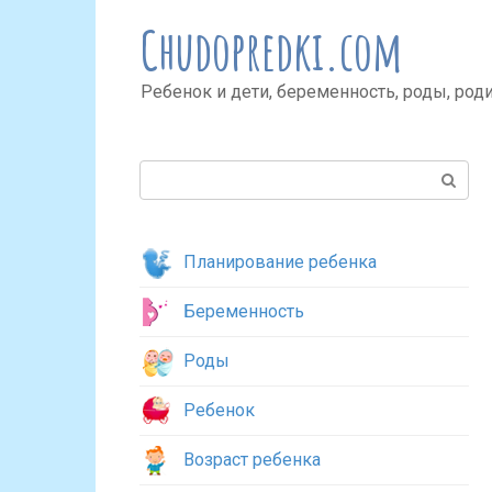
Перейти
Chudopredki.com
к
контенту
Ребенок и дети, беременность, роды, род
Поиск:
Планирование ребенка
Беременность
Роды
Ребенок
Возраст ребенка