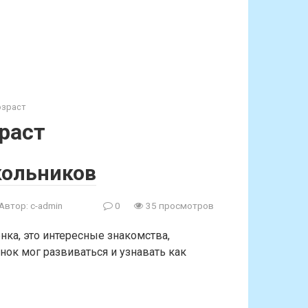
озраст
раст
кольников
Автор:
c-admin
0
35 просмотров
ка, это интересные знакомства,
ок мог развиваться и узнавать как