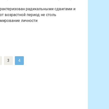
арактеризован радикальными сдвигами и
от возрастной период не столь
рмирование личности
3
4