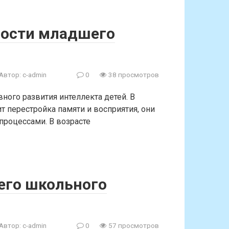
ности младшего
Автор:
c-admin
0
38 просмотров
ого развития интеллекта детей. В
т перестройка памяти и восприятия, они
процессами. В возрасте
его школьного
Автор:
c-admin
0
57 просмотров