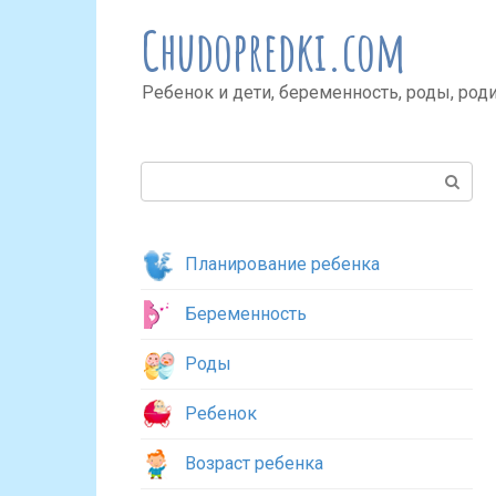
Перейти
Chudopredki.com
к
контенту
Ребенок и дети, беременность, роды, род
Поиск:
Планирование ребенка
Беременность
Роды
Ребенок
Возраст ребенка