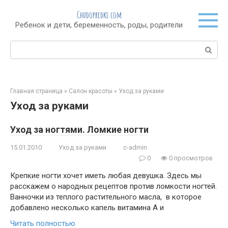
Перейти
Chudopredki.com
к
Ребенок и дети, беременность, роды, родители
контенту
Поиск:
Главная страница
»
Салон красоты
»
Уход за руками
Уход за руками
Уход за ногтями. Ломкие ногти
15.01.2010
Уход за руками
c-admin
0
0 просмотров
Крепкие ногти хочет иметь любая девушка. Здесь мы
расскажем о народных рецептов против ломкости ногтей.
Ванночки из теплого растительного масла, в которое
добавлено несколько капель витамина А и
Читать полностью