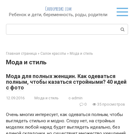
Перейти
Chudopredki.com
к
Ребенок и дети, беременность, роды, родители
контенту
Поиск:
Главная страница
»
Салон красоты
»
Мода и стиль
Мода и стиль
Мода для полных женщин. Как одеваться
полным, чтобы казаться стройными? 40 идей
с фото
12.09.2016
Мода и стиль
c-admin
0
35 просмотров
Очень многих интересует, как одеваться полным, чтобы
выглядеть стильно и модно. Спору нет, на стройных
моделях любой наряд будет выглядеть идеально, без
единой складочки, но существует множество ухищрений,