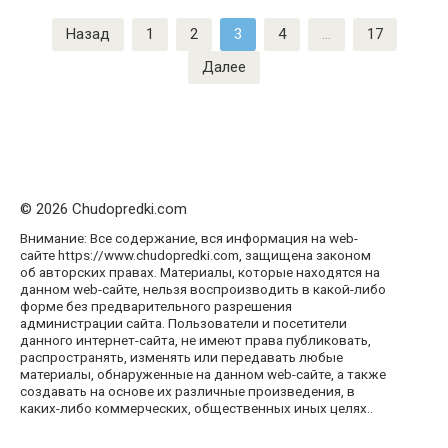
Пагинация
Назад
1
2
3
4
…
17
записей
Далее
© 2026 Chudopredki.com
Внимание: Все содержание, вся информация на web-
сайте https://www.chudopredki.com, защищена законом
об авторских правах. Материалы, которые находятся на
данном web-сайте, нельзя воспроизводить в какой-либо
форме без предварительного разрешения
администрации сайта. Пользователи и посетители
данного интернет-сайта, не имеют права публиковать,
распространять, изменять или передавать любые
материалы, обнаруженные на данном web-сайте, а также
создавать на основе их различные произведения, в
каких-либо коммерческих, общественных иных целях..