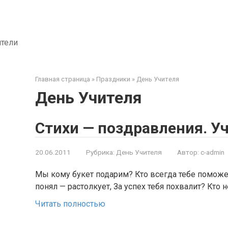
ители
Главная страница
»
Праздники
»
День Учителя
День Учителя
Стихи — поздравления. У
20.06.2011
Рубрика:
День Учителя
Автор:
c-admin
Мы кому букет подарим? Кто всегда тебе помож
понял — растолкует, За успех тебя похвалит? Кто 
Читать полностью