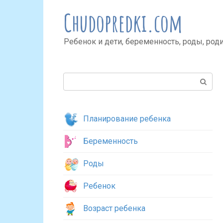
Перейти
Chudopredki.com
к
контенту
Ребенок и дети, беременность, роды, род
Поиск:
Планирование ребенка
Беременность
Роды
Ребенок
Возраст ребенка