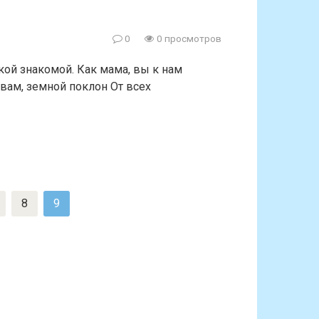
0
0 просмотров
кой знакомой. Как мама, вы к нам
 вам, земной поклон От всех
8
9