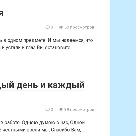
я
0
50 просмотров
ь в одном предмете. И мы надеемся, что
и усталый глаз Вы остановите
дый день и каждый
0
39 просмотров
в работе, Одною думою о нас, Одной
б честными росли мы, Спасибо Вам,