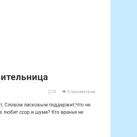
чительница
0
0 просмотров
ет, Словом ласковым поддержит,Что не
не любит ссор и шума? Кто вранья не