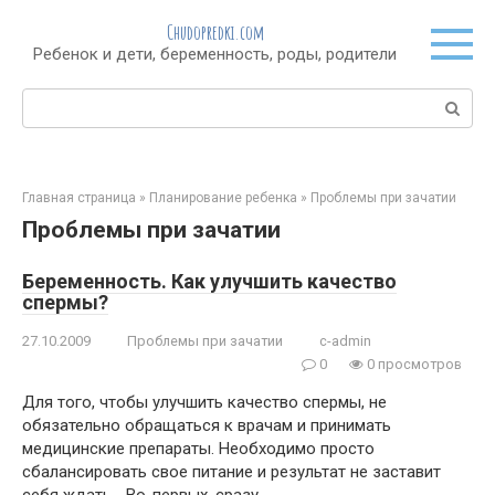
Перейти
Chudopredki.com
к
Ребенок и дети, беременность, роды, родители
контенту
Поиск:
Главная страница
»
Планирование ребенка
»
Проблемы при зачатии
Проблемы при зачатии
Беременность. Как улучшить качество
спермы?
27.10.2009
Проблемы при зачатии
c-admin
0
0 просмотров
Для того, чтобы улучшить качество спермы, не
обязательно обращаться к врачам и принимать
медицинские препараты. Необходимо просто
сбалансировать свое питание и результат не заставит