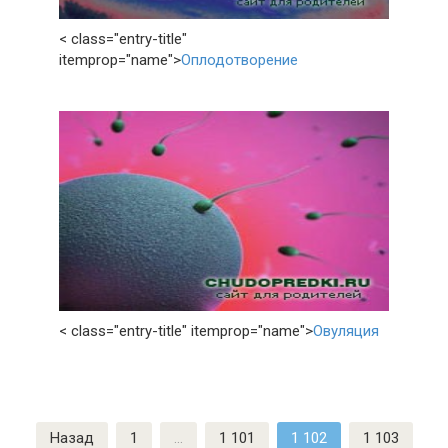
< class="entry-title"
itemprop="name">
Оплодотворение
< class="entry-title" itemprop="name">
Овуляция
Пагинация
Назад
1
…
1 101
1 102
1 103