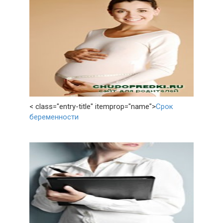
< class="entry-title" itemprop="name">
Срок
беременности