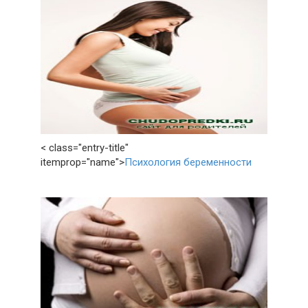
< class="entry-title"
itemprop="name">
Психология беременности