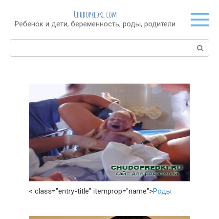
Перейти
Chudopredki.com
к
Ребенок и дети, беременность, роды, родители
контенту
Поиск:
< class="entry-title" itemprop="name">
Роды