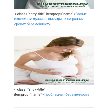
< class="entry-title" itemprop="name">
Самые
известные причины выкидыша на ранних
сроках беременности
< class="entry-title"
itemprop="name">
Проблемная беременность