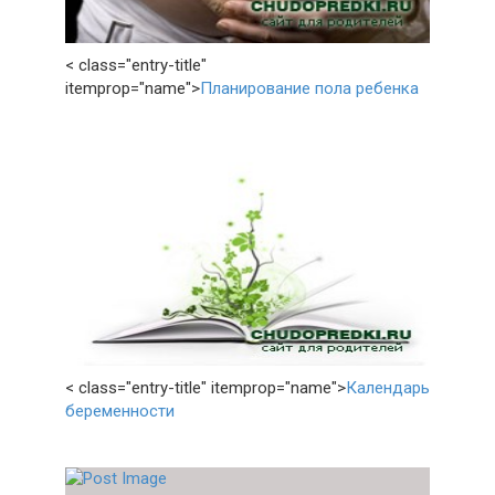
< class="entry-title"
itemprop="name">
Планирование пола ребенка
< class="entry-title" itemprop="name">
Календарь
беременности