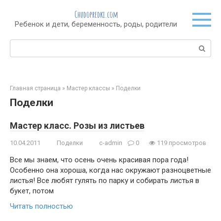
Перейти
Chudopredki.com
к
Ребенок и дети, беременность, роды, родители
контенту
Поиск:
Главная страница
»
Мастер классы
»
Поделки
Поделки
Мастер класс. Розы из листьев
10.04.2011
Поделки
c-admin
0
119 просмотров
Все мы знаем, что осень очень красивая пора года!
Особенно она хороша, когда нас окружают разноцветные
листья! Все любят гулять по парку и собирать листья в
букет, потом
Читать полностью