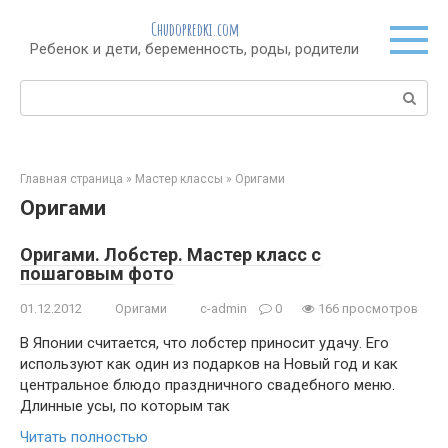
Перейти
Chudopredki.com
к
Ребенок и дети, беременность, роды, родители
контенту
Поиск:
Главная страница
»
Мастер классы
»
Оригами
Оригами
Оригами. Лобстер. Мастер класс с
пошаговым фото
01.12.2012
Оригами
c-admin
0
166 просмотров
В Японии считается, что лобстер приносит удачу. Его
используют как один из подарков на Новый год и как
центральное блюдо праздничного свадебного меню.
Длинные усы, по которым так
Читать полностью