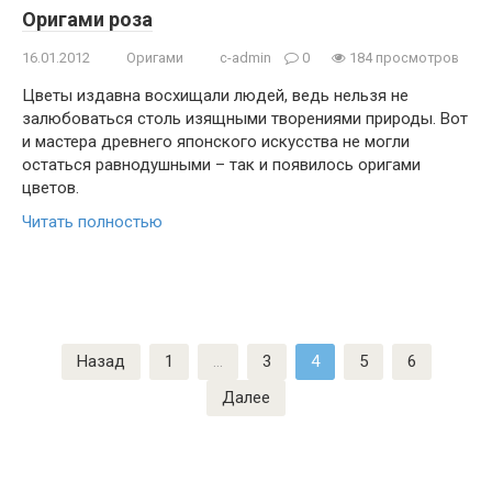
Оригами роза
16.01.2012
Оригами
c-admin
0
184 просмотров
Цветы издавна восхищали людей, ведь нельзя не
залюбоваться столь изящными творениями природы. Вот
и мастера древнего японского искусства не могли
остаться равнодушными – так и появилось оригами
цветов.
Читать полностью
Пагинация
Назад
1
…
3
4
5
6
записей
Далее