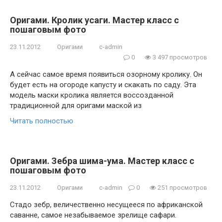
Оригами. Кролик усаги. Мастер класс с
пошаговым фото
23.11.2012
Оригами
c-admin
0
3 497 просмотров
А сейчас самое время появиться озорному кролику. Он
будет есть на огороде капусту и скакать по саду. Эта
модель маски кролика является воссозданной
традиционной для оригами маской из
Читать полностью
Оригами. Зебра шима-ума. Мастер класс с
пошаговым фото
23.11.2012
Оригами
c-admin
0
251 просмотров
Стадо зебр, величественно несущееся по африканской
саванне, самое незабываемое зрелище сафари.