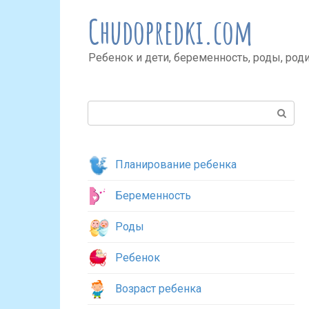
Перейти
Chudopredki.com
к
контенту
Ребенок и дети, беременность, роды, род
Поиск:
Планирование ребенка
Беременность
Роды
Ребенок
Возраст ребенка