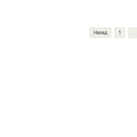
Пагинация
Назад
1
…
записей