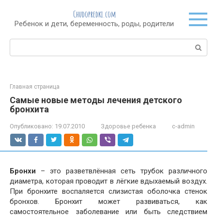
Перейти
Chudopredki.com
к
Ребенок и дети, беременность, роды, родители
контенту
Поиск:
Главная страница
Самые новые методы лечения детского
бронхита
Опубликовано:
19.07.2010
Здоровье ребенка
c-admin
Бронхи
– это разветвлённая сеть трубок различного
диаметра, которая проводит в лёгкие вдыхаемый воздух.
При бронхите воспаляется слизистая оболочка стенок
бронхов. Бронхит может развиваться, как
самостоятельное заболевание или быть следствием