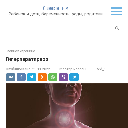
Перейти
Chudopredki.com
к
Ребенок и дети, беременность, роды, родители
контенту
Поиск:
Главная страница
Гиперпаратиреоз
Опубликовано:
29.11.2022
Мастер классы
Red_1